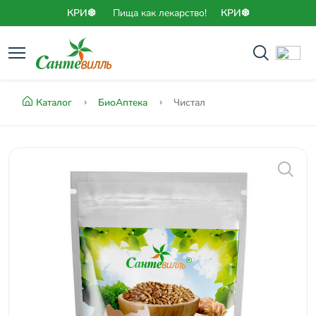
КРИ❆
Пища как лекарство!
КРИ❆
Каталог
БиоАптека
Чистал