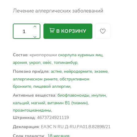
Лечение аллергических заболеваний
В КОРЗИНУ
: криопорошки
скорлупа куриных яиц
,
Состав
арония
,
укроп
,
овёс
,
топинамбур
,
:
астме
,
нейродермите
,
экземе
,
Полезно при/для
аллергическом рините
,
обструктивном
бронхите
,
пищевой аллергии
,
:
биофлавоноиды
,
инулин
,
Активные вещества
кальций
,
магний
,
витамин В1 (тиамин)
,
проантоцианидины
,
: 4673724921119
Штрихкод
: ЕАЭС N RU Д-RU.PА01.В.82898/21
Декларация
:
18 месяцев
Срок годности