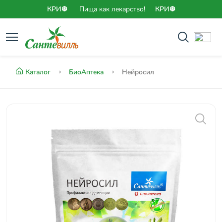
КРИ❆
Пища как лекарство!
КРИ❆
Каталог
БиоАптека
Нейросил