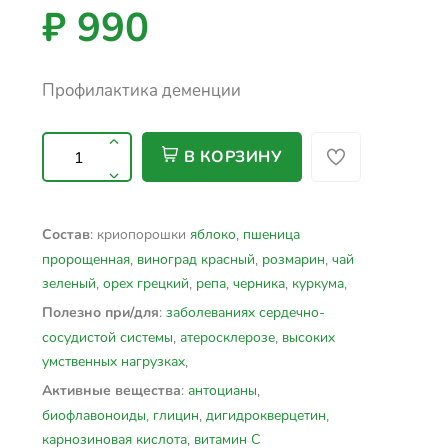
₽ 990
Профилактика деменции
В КОРЗИНУ
: криопорошки
яблоко
,
пшеница
Состав
пророщенная
,
виноград красный
,
розмарин
,
чай
зеленый
,
орех грецкий
,
репа
,
черника
,
куркума
,
:
заболеваниях сердечно-
Полезно при/для
сосудистой системы
,
атеросклерозе
,
высоких
умственных нагрузках
,
:
антоцианы
,
Активные вещества
биофлавоноиды
,
глицин
,
дигидрокверцетин
,
карнозиновая кислота
,
витамин С