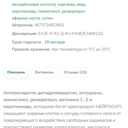
(аскорбиновая кислота)
,
марганец
,
медь
,
каротиноиды
,
пикногенол
,
ресвератрол
,
эфирные масла
,
селен
,
: 4673724923601
Штрихкод
: ЕАЭС N RU Д-RU.PА08.В.34681/22
Декларация
:
18 месяцев
Срок годности
: при температуре от 5°C до 25°C
Правила хранения
Описание
Витамины
Отзывы (23)
Антиоксиданты дигидрокверцетин, антоцианы,
пикногенол, ресвератрол, витамина С, Е и
каротиноиды,
которыми богат криопродукт НЕЙРОСИЛ,
защищают нервные клетки и сосуды головного мозга от
повреждающего воздействия свободных радикалов и
препятствуют развитию атеросклероза, инсульта и