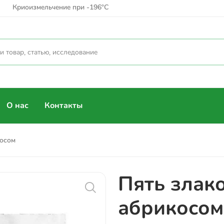
30 лет безупречного качества
Бережная сушка при t=45°С
Криоизмельчение при -196°С
О нас
Контакты
косом
Пять злак
абрикосом