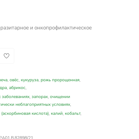
аразитарное и онкопрофилактическое
реча
,
овёс
,
кукуруза
,
рожь пророщенная
,
ядра
,
абрикос
,
 заболеваниях
,
запорах
,
очищении
гически неблагоприятных условиях
,
 (аскорбиновая кислота)
,
калий
,
кобальт
,
PА01.В.82898/21