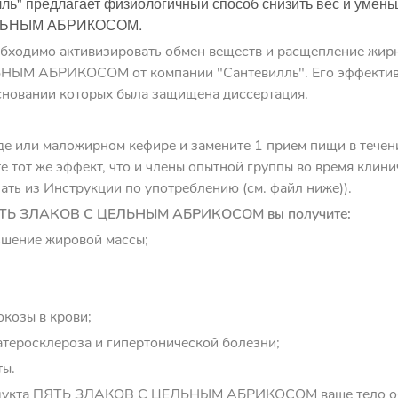
ль" предлагает физиологичный способ снизить вес и умен
ЕЛЬНЫМ АБРИКОСОМ.
обходимо активизировать обмен веществ и расщепление жирн
ЫМ АБРИКОСОМ от компании "Сантевилль". Его эффективн
сновании которых была защищена диссертация.
оде или маложирном кефире и замените 1 прием пищи в течен
е тот же эффект, что и члены опытной группы во время клин
ать из Инструкции по употреблению (см. файл ниже)).
ПЯТЬ ЗЛАКОВ С ЦЕЛЬНЫМ АБРИКОСОМ вы получите:
ьшение жировой массы;
юкозы в крови;
 атеросклероза и гипертонической болезни;
ты.
родукта ПЯТЬ ЗЛАКОВ С ЦЕЛЬНЫМ АБРИКОСОМ ваше тело об