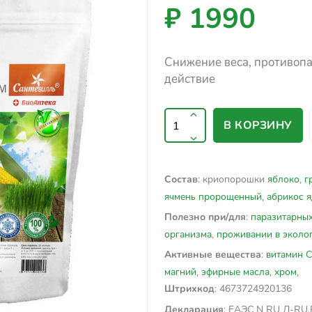
₽ 1990
Снижение веса, противоп
действие
В КОРЗИНУ
: криопорошки
яблоко
,
г
Состав
ячмень пророщенный
,
абрикос 
:
паразитарных
Полезно при/для
организма
,
проживании в эколо
:
витамин С
Активные вещества
магний
,
эфирные масла
,
хром
,
: 4673724920136
Штрихкод
: ЕАЭС N RU Д-RU.
Декларация